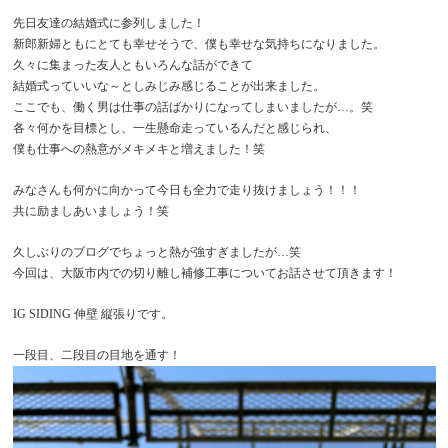
先日友達の結婚式に参列しました！
新郎新婦ともにとても幸せそうで、僕も幸せな気持ちになりました。
久々に集まった友人ともいろんな話ができて
結婚式っていいな～としみじみ感じることが出来ました。
ここでも、働く男は仕事の話ばかりになってしまいましたが…。笑
各々何かを目標とし、一生懸命走っているんだと感じられ、
僕も仕事への熱意がメキメキと増えました！笑
みなさんも何かに向かって今日も全力で走り抜けましょう！！！
共に励ましあいましょう！笑
久しぶりのブログでちょっと熱が強すぎましたが…笑
今回は、大阪市内での切り離し補修工事についてお話させて頂きます！
IG SIDING 伸壁 縦張りです。
一段目、二段目の目地を通す！