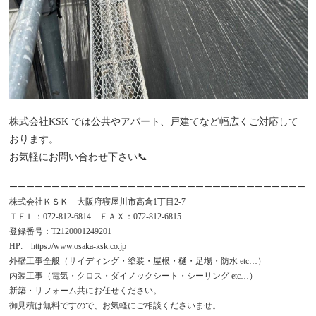
株式会社KSK では公共やアパート、戸建てなど幅広くご対応して
おります。
お気軽にお問い合わせ下さい📞
ーーーーーーーーーーーーーーーーーーーーーーーーーーーーーーーーーーー
株式会社ＫＳＫ 大阪府寝屋川市高倉1丁目2-7
ＴＥＬ：072-812-6814 ＦＡＸ：072-812-6815
登録番号：T2120001249201
HP: https://www.osaka-ksk.co.jp
外壁工事全般（サイディング・塗装・屋根・樋・足場・防水 etc…）
内装工事（電気・クロス・ダイノックシート・シーリング etc…）
新築・リフォーム共にお任せください。
御見積は無料ですので、お気軽にご相談くださいませ。