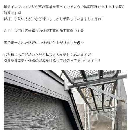
最近インフルエンザが再び猛威を奮っているようで体調管理がますます大切な
時期です😷
皆様、手洗いうがいなど行いしっかり予防していきましょうね！
さて、今回は四條畷市の外壁工事の施工事例です👷
黒で統一された格好いい外観に仕上がりました🏠✨️
お客様にもご満足いただき私共も大変嬉しく思います😊
引き続き素敵な外構の完成を目指して頑張ってまいります！！