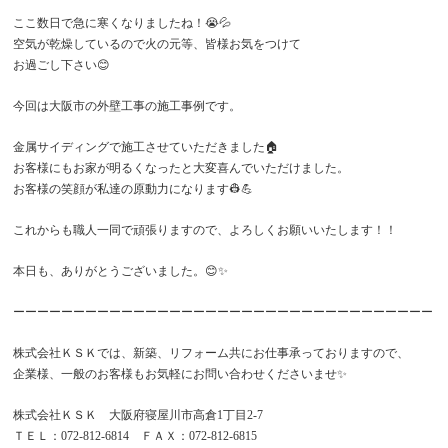
ここ数日で急に寒くなりましたね！😭💦
空気が乾燥しているので火の元等、皆様お気をつけて
お過ごし下さい😊
今回は大阪市の外壁工事の施工事例です。
金属サイディングで施工させていただきました🏠
お客様にもお家が明るくなったと大変喜んでいただけました。
お客様の笑顔が私達の原動力になります👷💪
これからも職人一同で頑張りますので、よろしくお願いいたします！！
本日も、ありがとうございました。😊✨️
ーーーーーーーーーーーーーーーーーーーーーーーーーーーーーーーーーーー
株式会社ＫＳＫでは、新築、リフォーム共にお仕事承っておりますので、
企業様、一般のお客様もお気軽にお問い合わせくださいませ✨
株式会社ＫＳＫ 大阪府寝屋川市高倉1丁目2-7
ＴＥＬ：072-812-6814 ＦＡＸ：072-812-6815